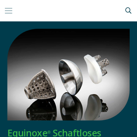
Equinoxe
Schaftloses
®